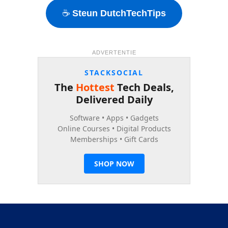
☕
Steun DutchTechTips
ADVERTENTIE