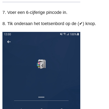
7. Voer een 6-cijferige pincode in.
8. Tik onderaan het toetsenbord op de (✔) knop.