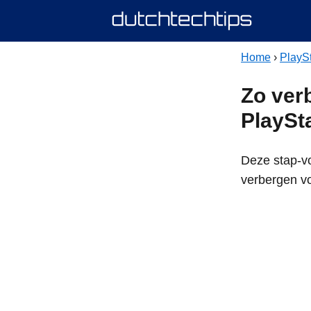
Home
›
PlaySt
Zo ver
PlaySt
Deze stap-vo
verbergen vo