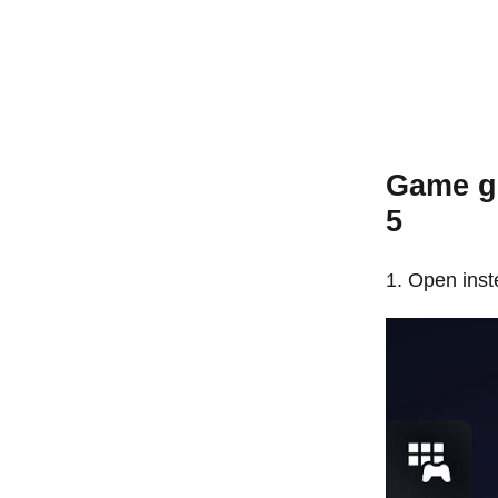
Game ge
5
Open inste