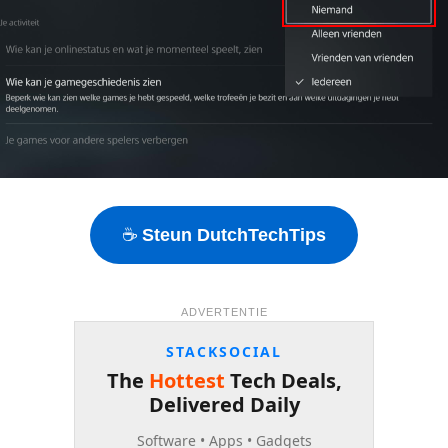
☕
Steun DutchTechTips
ADVERTENTIE