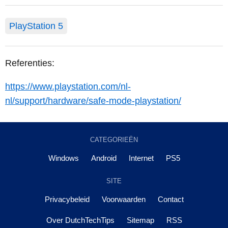
PlayStation 5
Referenties:
https://www.playstation.com/nl-
nl/support/hardware/safe-mode-playstation/
CATEGORIEËN
Windows
Android
Internet
PS5
SITE
Privacybeleid
Voorwaarden
Contact
Over DutchTechTips
Sitemap
RSS