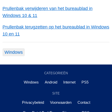
Prullenbak verwijderen van het bureaublad in
Windows 10 & 11
Prullenbak terugzetten op het bureaublad in Windows
10 en 11
Windows
CATEGORIEËN
Windows
Android
Internet
PS5
SITE
Privacybeleid
Voorwaarden
Contact