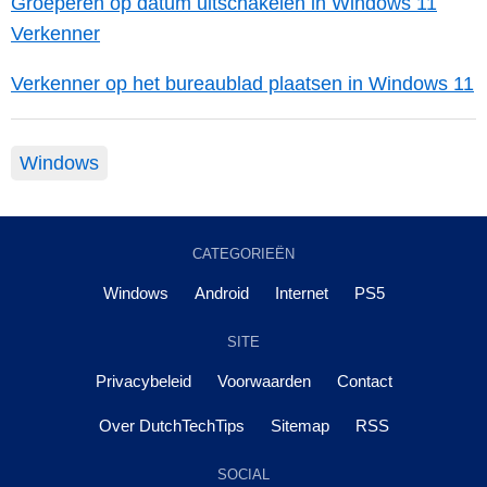
Groeperen op datum uitschakelen in Windows 11
Verkenner
Verkenner op het bureaublad plaatsen in Windows 11
Windows
CATEGORIEËN
Windows
Android
Internet
PS5
SITE
Privacybeleid
Voorwaarden
Contact
Over DutchTechTips
Sitemap
RSS
SOCIAL